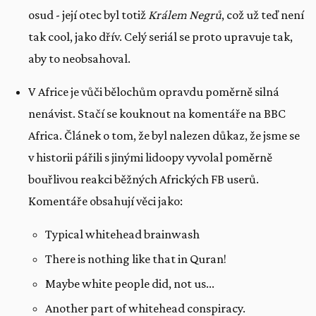
osud - její otec byl totiž
Králem Negrů
, což už teď není
tak cool, jako dřív. Celý seriál se proto upravuje tak,
aby to neobsahoval.
V Africe je vůči bělochům opravdu poměrně silná
nenávist. Stačí se kouknout na komentáře na BBC
Africa. Článek o tom, že byl nalezen důkaz, že jsme se
v historii pářili s jinými lidoopy vyvolal poměrně
bouřlivou reakci běžných Afrických FB userů.
Komentáře obsahují věci jako:
Typical whitehead brainwash
There is nothing like that in Quran!
Maybe white people did, not us...
Another part of whitehead conspiracy.