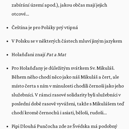
zabírání území apod.), jakou občas mají jejich
otcové...
Čeština je pro Poláky prý vtipná
V Polsku se v některých částech mluví jiným jazykem
Holaňďani znají
Pat a Mat
Pro Holaňďany je důležitým svátkem Sv. Mikuláš.
Během něho chodí něco jako náš Mikuláš a čert, ale
místo čerta s ním v minulosti chodili černoši jako jeho
služebníci. V rámci rasové solidarity byli služebníci v
poslední době rasově vyváženi, takže s Mikulášem teď
chodí kromě černochů i asiati, běloši, rudoši...
Pipi Dlouhá Punčocha zde ze Švédska má podobný