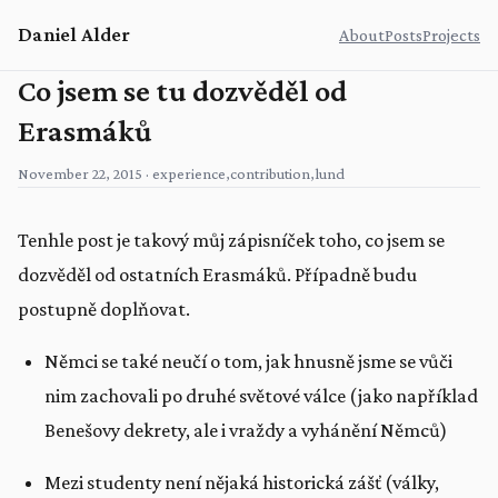
Daniel Alder
About
Posts
Projects
Co jsem se tu dozvěděl od
Erasmáků
November 22, 2015
·
experience
,
contribution
,
lund
Tenhle post je takový můj zápisníček toho, co jsem se
dozvěděl od ostatních Erasmáků. Případně budu
postupně doplňovat.
Němci se také neučí o tom, jak hnusně jsme se vůči
nim zachovali po druhé světové válce (jako například
Benešovy dekrety, ale i vraždy a vyhánění Němců)
Mezi studenty není nějaká historická zášť (války,